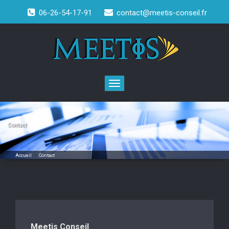
Skip
06-26-54-17-91
contact@meetis-conseil.fr
to
content
Toggle
navigation
Contact
Accueil
/
Contact
Meetis Conseil